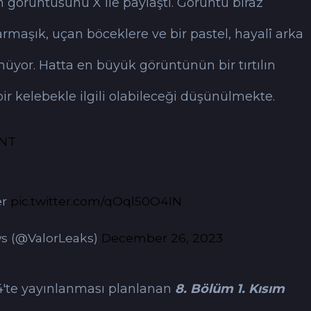
n görüntüsünü X ile paylaştı. Görüntü biraz
maşık, uçan böceklere ve bir pastel, hayalî arka
nüyor. Hatta en büyük görüntünün bir tırtılın
ir kelebekle ilgili olabileceği düşünülmekte.
NT
er
pic.twitter.com/qOql50O4IN
ws (@ValorLeaks)
December 26, 2023
24'te yayınlanması planlanan
8. Bölüm 1. Kısım