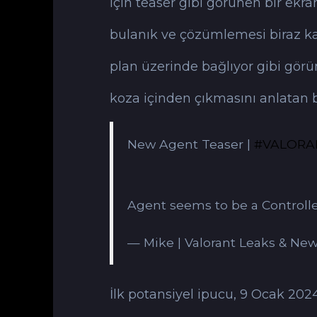
için teaser gibi görünen bir ekra
bulanık ve çözümlemesi biraz kar
plan üzerinde bağlıyor gibi görü
koza içinden çıkmasını anlatan b
New Agent Teaser |
#VALORA
Agent seems to be a Controll
— Mike | Valorant Leaks & Ne
İlk potansiyel ipucu, 9 Ocak 20