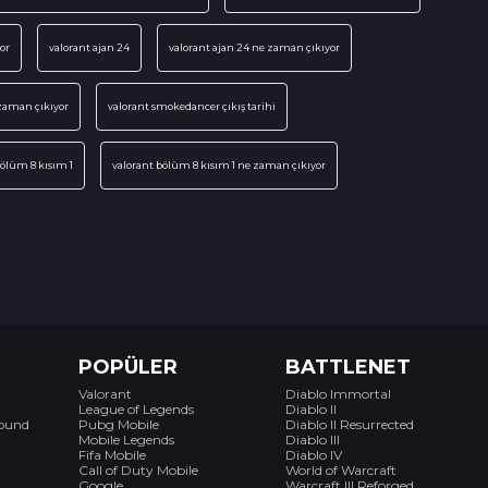
or
valorant ajan 24
valorant ajan 24 ne zaman çıkıyor
zaman çıkıyor
valorant smokedancer çıkış tarihi
bölüm 8 kısım 1
valorant bölüm 8 kısım 1 ne zaman çıkıyor
POPÜLER
BATTLENET
Valorant
Diablo Immortal
League of Legends
Diablo II
bound
Pubg Mobile
Diablo II Resurrected
Mobile Legends
Diablo III
Fifa Mobile
Diablo IV
Call of Duty Mobile
World of Warcraft
Google
Warcraft III Reforged