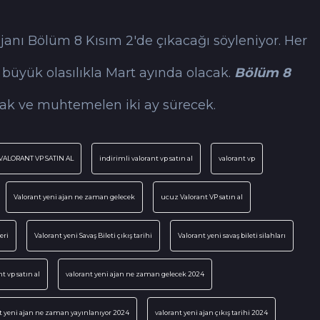
 ajanı Bölüm 8 Kısım 2'de çıkacağı söyleniyor. Her
üyük olasılıkla Mart ayında olacak.
Bölüm 8
cak ve muhtemelen iki ay sürecek.
VALORANT VP SATIN AL
indirimli valorant vp satın al
valorant vp
Valorant yeni ajan ne zaman gelecek
ucuz Valorant VP satın al
eri
Valorant yeni Savaş Bileti çıkış tarihi
Valorant yeni savaş bileti silahları
t vp satın al
valorant yeni ajan ne zaman gelecek 2024
t yeni ajan ne zaman yayınlanıyor 2024
valorant yeni ajan çıkış tarihi 2024