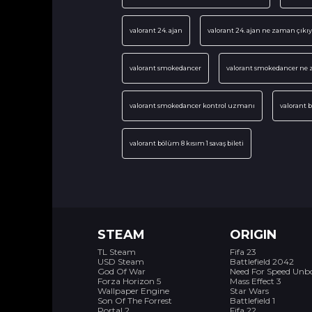
valorant 24. ajan
valorant 24. ajan ne zaman çıkıy
valorant smokedancer
valorant smokedancer ne 
valorant smokedancer kontrol uzmanı
valorant 
valorant bölüm 8 kısım 1 savaş bileti
STEAM
ORIGIN
TL Steam
Fifa 23
USD Steam
Battlefield 2042
God Of War
Need For Speed Un
Forza Horizon 5
Mass Effect 3
Wallpaper Engine
Star Wars
Son Of The Forrest
Battlefield 1
Portal 2
Fifa 22