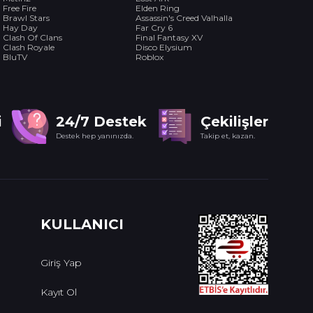
Free Fire
Elden Ring
Brawl Stars
Assassin's Creed Valhalla
Hay Day
Far Cry 6
Clash Of Clans
Final Fantasy XV
Clash Royale
Disco Elysium
BluTV
Roblox
i
24/7 Destek
Çekilişler
Destek hep yanınızda.
Takip et, kazan.
KULLANICI
Giriş Yap
Kayıt Ol