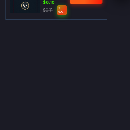
$0.10
$0.11
%5