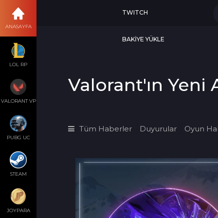
TWITCH
ANASAYFA
BAKİYE YÜKLE
LOL RP
Valorant'ın Yeni
VALORANT VP
Tüm Haberler
Duyurular
Oyun Hab
PUBG UC
STEAM
JOYPARA