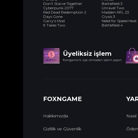
Don't Starve Together
Battlefield 3
Cyberpunk 2077
Unravel Two
Red Dead Redemption 2
Madden NFL 23
Days Gone
Crysis 3
Garry's Mod
Need for Speed Heat
It Takes Two
Battlefield 4
Üyeliksiz işlem
foxngame'e üye olmadan işlem yapın
FOXNGAME
YA
Hakkımızda
Nasıl
Gizlilik ve Güvenlik
Ödem