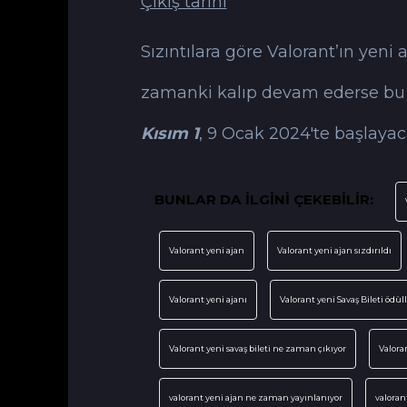
Çıkış tarihi
Sızıntılara göre Valorant’ın yeni
zamanki kalıp devam ederse bu b
Kısım 1
, 9 Ocak 2024'te başlaya
BUNLAR DA İLGİNİ ÇEKEBİLİR:
Valorant yeni ajan
Valorant yeni ajan sızdırıldı
Valorant yeni ajanı
Valorant yeni Savaş Bileti ödüll
Valorant yeni savaş bileti ne zaman çıkıyor
Valoran
valorant yeni ajan ne zaman yayınlanıyor
valoran