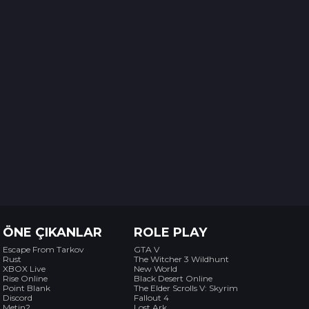
ÖNE ÇIKANLAR
ROLE PLAY
Escape From Tarkov
GTA V
Rust
The Witcher 3 Wildhunt
XBOX Live
New World
Rise Online
Black Desert Online
Point Blank
The Elder Scrolls V: Skyrim
Discord
Fallout 4
Metin2
Lost Ark