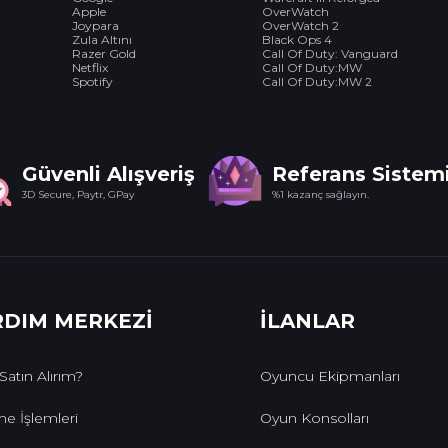
Apple
OverWatch
Joypara
OverWatch 2
Zula Altını
Black Ops 4
Razer Gold
Call Of Duty: Vanguard
Netflix
Call Of Duty:MW
Spotify
Call Of Duty:MW 2
Güvenli Alışveriş
Referans Sistem
3D Secure, Paytr, GPay
%1 kazanç sağlayın.
RDIM MERKEZİ
İLANLAR
 Satın Alırım?
Oyuncu Ekipmanları
e İşlemleri
Oyun Konsolları