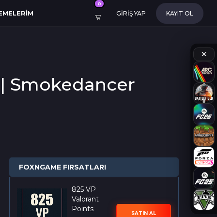
0
EMELERIM
GİRİŞ YAP
KAYIT OL
✕
ı | Smokedancer
FOXNGAME FIRSATLARI
825 VP
Valorant
Points
SATIN AL