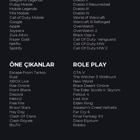
Pubg Mobile
Diablo II Resurrected
Mobile Legends
Diablo III
Fifa Mobile
Diablo IV
Call of Duty Mobile
World of Warcraft
Google
Warcraft III Reforged
Apple
OverWatch
Joypara
OverWatch 2
Zula Altını
Black Ops 4
Razer Gold
Call Of Duty: Vanguard
Netflix
Call Of Duty:MW
Spotify
Call Of Duty:MW 2
ÖNE ÇIKANLAR
ROLE PLAY
Escape From Tarkov
GTA V
Rust
The Witcher 3 Wildhunt
XBOX Live
New World
Rise Online
Black Desert Online
Point Blank
The Elder Scrolls V: Skyrim
Discord
Fallout 4
Metin2
Lost Ark
Free Fire
Elden Ring
Brawl Stars
Assassin's Creed Valhalla
Hay Day
Far Cry 6
Clash Of Clans
Final Fantasy XV
Clash Royale
Disco Elysium
BluTV
Roblox