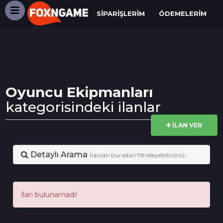
SIPARIŞLERIM
ÖDEMELERIM
Oyuncu Ekipmanları
kategorisindeki ilanlar
İLAN VER
Detaylı Arama
İlanları buradan filtreleyebilirsiniz.
İlan bulunamadı!