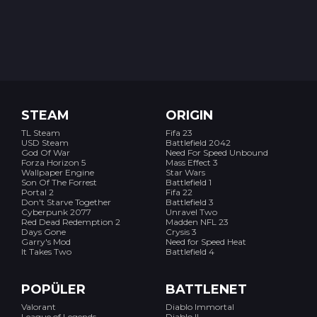
STEAM
ORIGIN
TL Steam
Fifa 23
USD Steam
Battlefield 2042
God Of War
Need For Speed Unbound
Forza Horizon 5
Mass Effect 3
Wallpaper Engine
Star Wars
Son Of The Forrest
Battlefield 1
Portal 2
Fifa 22
Don't Starve Together
Battlefield 3
Cyberpunk 2077
Unravel Two
Red Dead Redemption 2
Madden NFL 23
Days Gone
Crysis 3
Garry's Mod
Need for Speed Heat
It Takes Two
Battlefield 4
POPÜLER
BATTLENET
Valorant
Diablo Immortal
League of Legends
Diablo II