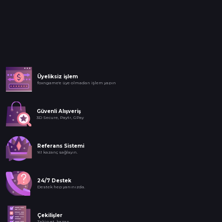
Üyeliksiz işlem
foxngame'e üye olmadan işlem yapın
Güvenli Alışveriş
3D Secure, Paytr, GPay
Referans Sistemi
%1 kazanç sağlayın.
24/7 Destek
Destek hep yanınızda.
Çekilişler
Takip et, kazan.