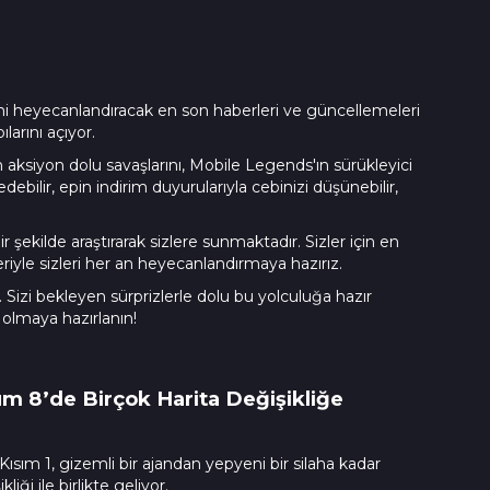
ini heyecanlandıracak en son haberleri ve güncellemeleri
arını açıyor.
 aksiyon dolu savaşlarını, Mobile Legends'ın sürükleyici
bilir, epin indirim duyurularıyla cebinizi düşünebilir,
kilde araştırarak sizlere sunmaktadır. Sizler için en
riyle sizleri her an heyecanlandırmaya hazırız.
Sizi bekleyen sürprizlerle dolu bu yolculuğa hazır
olmaya hazırlanın!
üm 8’de Birçok Harita Değişikliğe
ısım 1, gizemli bir ajandan yepyeni bir silaha kadar
liği ile birlikte geliyor.