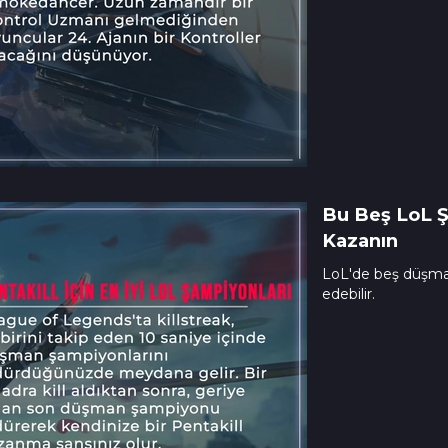
Bu Beş LoL Ş
Kazanın
LoL'de beş düşma
edebilir.