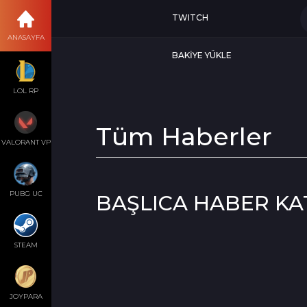
TWITCH
ANASAYFA
BAKİYE YÜKLE
LOL RP
Tüm Haberler
VALORANT VP
PUBG UC
BAŞLICA HABER KA
STEAM
JOYPARA