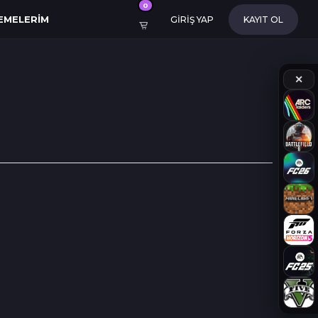
0
EMELERIM
GİRİŞ YAP
KAYIT OL
✕