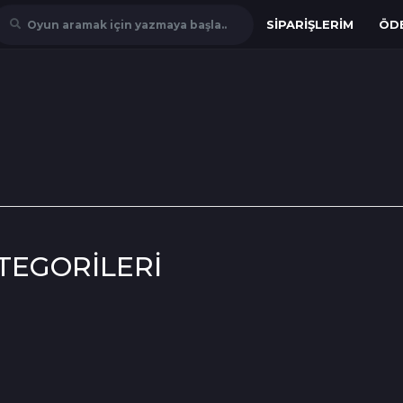
SIPARIŞLERIM
ÖD
Oyun aramak için yazmaya başla..
TEGORİLERİ