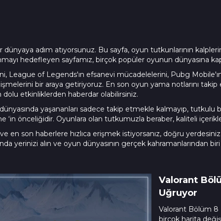
bir dünyaya adım atıyorsunuz. Bu sayfa, oyun tutkunlarının kalpler
nmayı hedefleyen sayfamız, birçok popüler oyunun dünyasına kapıl
erini, League of Legends'ın efsanevi mücadelelerini, Pubg Mobile'ın
melerini bir araya getiriyoruz. En son oyun yama notlarını takip ede
u etkinliklerden haberdar olabilirsiniz.
yasında yaşananları sadece takip etmekle kalmayıp, tutkulu bir şe
in önceliğidir. Oyunlara olan tutkumuzla beraber, kaliteli içerikle
 en son haberlere hızlıca erişmek istiyorsanız, doğru yerdesiniz. 
da yerinizi alın ve oyun dünyasının gerçek kahramanlarından biri 
Valorant Böl
Uğruyor
Valorant Bölüm 8 K
birçok harita değişik