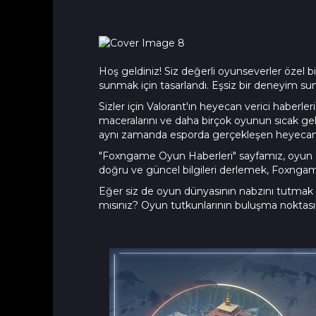
Hoş geldiniz! Siz değerli oyunseverler özel 
sunmak için tasarlandı. Eşsiz bir deneyim su
Sizler için Valorant'ın heyecan verici haberl
maceralarını ve daha birçok oyunun sıcak geliş
aynı zamanda esporda gerçekleşen heyecan dol
"Foxngame Oyun Haberleri" sayfamız, oyun dün
doğru ve güncel bilgileri derlemek, Foxngame ‘
Eğer siz de oyun dünyasının nabzını tutmak ve
mısınız? Oyun tutkunlarının buluşma noktasın