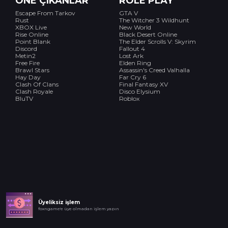
ÖNE ÇIKANLAR
ROLE PLAY
Escape From Tarkov
GTA V
Rust
The Witcher 3 Wildhunt
XBOX Live
New World
Rise Online
Black Desert Online
Point Blank
The Elder Scrolls V: Skyrim
Discord
Fallout 4
Metin2
Lost Ark
Free Fire
Elden Ring
Brawl Stars
Assassin's Creed Valhalla
Hay Day
Far Cry 6
Clash Of Clans
Final Fantasy XV
Clash Royale
Disco Elysium
BluTV
Roblox
Üyeliksiz işlem
foxngame'e üye olmadan işlem yapın