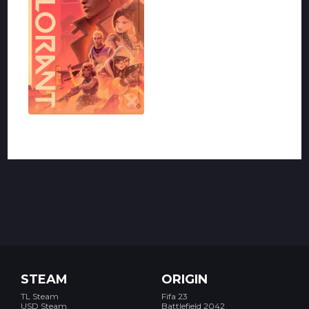
VALORANT
STEAM
ORIGIN
TL Steam
Fifa 23
USD Steam
Battlefield 2042