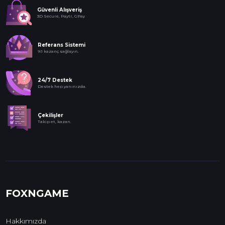
Güvenli Alışveriş
3D Secure, Paytr, GPay
Referans Sistemi
%1 kazanç sağlayın.
24/7 Destek
Destek hep yanınızda.
Çekilişler
Takip et, kazan.
FOXNGAME
Hakkımızda