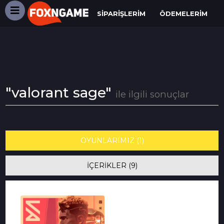
SIPARIŞLERIM
ÖDEMELERIM
"valorant sage"
ile ilgili sonuçlar
OYUNLARIMIZ (1)
İÇERİKLER (9)