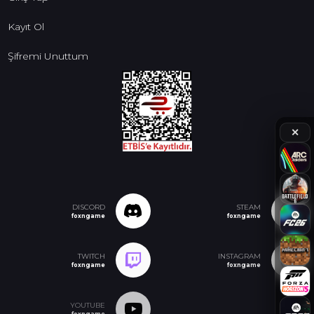
Kayıt Ol
Şifremi Unuttum
✕
DISCORD
STEAM
foxngame
foxngame
TWITCH
INSTAGRAM
foxngame
foxngame
YOUTUBE
foxngame