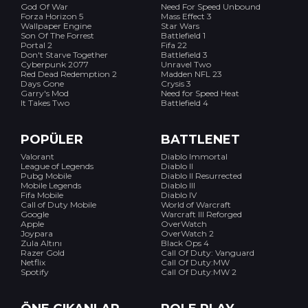
God Of War
Need For Speed Unbound
Forza Horizon 5
Mass Effect 3
Wallpaper Engine
Star Wars
Son Of The Forrest
Battlefield 1
Portal 2
Fifa 22
Don't Starve Together
Battlefield 3
Cyberpunk 2077
Unravel Two
Red Dead Redemption 2
Madden NFL 23
Days Gone
Crysis 3
Garry's Mod
Need for Speed Heat
It Takes Two
Battlefield 4
POPÜLER
BATTLENET
Valorant
Diablo Immortal
League of Legends
Diablo II
Pubg Mobile
Diablo II Resurrected
Mobile Legends
Diablo III
Fifa Mobile
Diablo IV
Call of Duty Mobile
World of Warcraft
Google
Warcraft III Reforged
Apple
OverWatch
Joypara
OverWatch 2
Zula Altını
Black Ops 4
Razer Gold
Call Of Duty: Vanguard
Netflix
Call Of Duty:MW
Spotify
Call Of Duty:MW 2