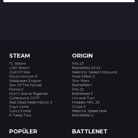
STEAM
ORIGIN
TL Steam
Fifa 23
USD Steam
Battlefield 2042
God Of War
Need For Speed Unbound
Forza Horizon 5
Mass Effect 3
Wallpaper Engine
Star Wars
Son Of The Forrest
Battlefield 1
Portal 2
Fifa 22
Don't Starve Together
Battlefield 3
Cyberpunk 2077
Unravel Two
Red Dead Redemption 2
Madden NFL 23
Days Gone
Crysis 3
Garry's Mod
Need for Speed Heat
It Takes Two
Battlefield 4
POPÜLER
BATTLENET