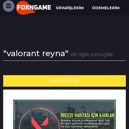
SIPARIŞLERIM
ÖDEMELERIM
"valorant reyna"
ile ilgili sonuçlar
İÇERİKLER (8)