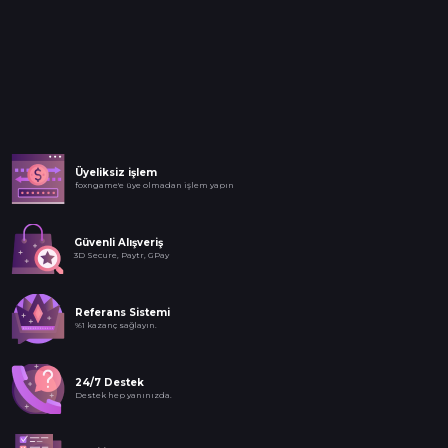
Üyeliksiz işlem
foxngame'e üye olmadan işlem yapın
Güvenli Alışveriş
3D Secure, Paytr, GPay
Referans Sistemi
%1 kazanç sağlayın.
24/7 Destek
Destek hep yanınızda.