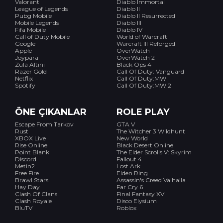
Valorant
Diablo Immortal
League of Legends
Diablo II
Pubg Mobile
Diablo II Resurrected
Mobile Legends
Diablo III
Fifa Mobile
Diablo IV
Call of Duty Mobile
World of Warcraft
Google
Warcraft III Reforged
Apple
OverWatch
Joypara
OverWatch 2
Zula Altını
Black Ops 4
Razer Gold
Call Of Duty: Vanguard
Netflix
Call Of Duty:MW
Spotify
Call Of Duty:MW 2
ÖNE ÇIKANLAR
ROLE PLAY
Escape From Tarkov
GTA V
Rust
The Witcher 3 Wildhunt
XBOX Live
New World
Rise Online
Black Desert Online
Point Blank
The Elder Scrolls V: Skyrim
Discord
Fallout 4
Metin2
Lost Ark
Free Fire
Elden Ring
Brawl Stars
Assassin's Creed Valhalla
Hay Day
Far Cry 6
Clash Of Clans
Final Fantasy XV
Clash Royale
Disco Elysium
BluTV
Roblox