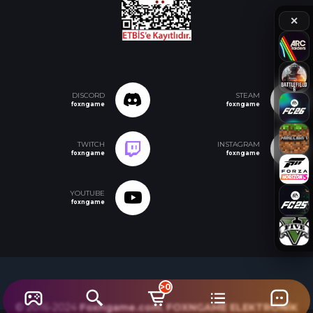
✕
DISCORD
STEAM
foxngame
foxngame
TWITCH
INSTAGRAM
foxngame
foxngame
YOUTUBE
foxngame
>0
© 2016-2024
Foxngame.com
,
FOXNGAME ELEKTRONİK