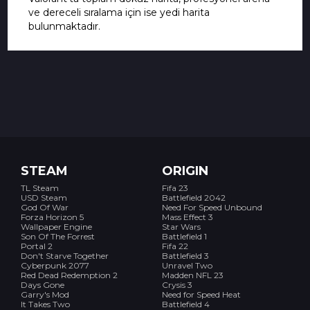
ve dereceli sıralama için ise yedi harita
bulunmaktadır.
STEAM
ORIGIN
TL Steam
Fifa 23
USD Steam
Battlefield 2042
God Of War
Need For Speed Unbound
Forza Horizon 5
Mass Effect 3
Wallpaper Engine
Star Wars
Son Of The Forrest
Battlefield 1
Portal 2
Fifa 22
Don't Starve Together
Battlefield 3
Cyberpunk 2077
Unravel Two
Red Dead Redemption 2
Madden NFL 23
Days Gone
Crysis 3
Garry's Mod
Need for Speed Heat
It Takes Two
Battlefield 4