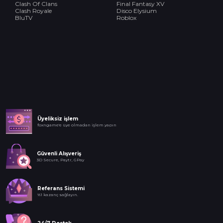
Clash Of Clans
Final Fantasy XV
Clash Royale
Disco Elysium
BluTV
Roblox
Üyeliksiz işlem
foxngame'e üye olmadan işlem yapın
Güvenli Alışveriş
3D Secure, Paytr, GPay
Referans Sistemi
%1 kazanç sağlayın.