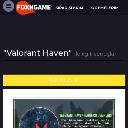
SIPARIŞLERIM
ÖDEMELERIM
"Valorant Haven"
ile ilgili sonuçlar
İÇERİKLER (3)