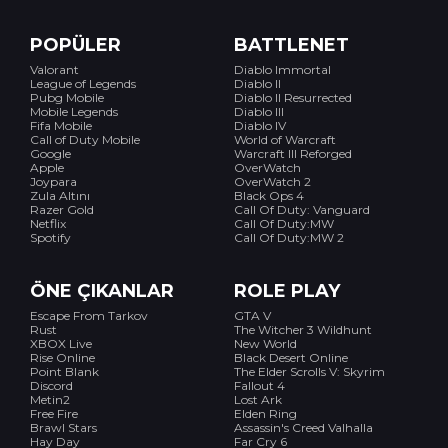
POPÜLER
BATTLENET
Valorant
Diablo Immortal
League of Legends
Diablo II
Pubg Mobile
Diablo II Resurrected
Mobile Legends
Diablo III
Fifa Mobile
Diablo IV
Call of Duty Mobile
World of Warcraft
Google
Warcraft III Reforged
Apple
OverWatch
Joypara
OverWatch 2
Zula Altını
Black Ops 4
Razer Gold
Call Of Duty: Vanguard
Netflix
Call Of Duty:MW
Spotify
Call Of Duty:MW 2
ÖNE ÇIKANLAR
ROLE PLAY
Escape From Tarkov
GTA V
Rust
The Witcher 3 Wildhunt
XBOX Live
New World
Rise Online
Black Desert Online
Point Blank
The Elder Scrolls V: Skyrim
Discord
Fallout 4
Metin2
Lost Ark
Free Fire
Elden Ring
Brawl Stars
Assassin's Creed Valhalla
Hay Day
Far Cry 6