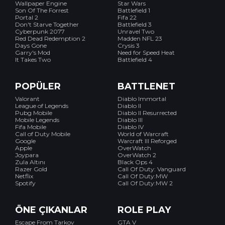
Wallpaper Engine
Star Wars
Son Of The Forrest
Battlefield 1
Portal 2
Fifa 22
Don't Starve Together
Battlefield 3
Cyberpunk 2077
Unravel Two
Red Dead Redemption 2
Madden NFL 23
Days Gone
Crysis 3
Garry's Mod
Need for Speed Heat
It Takes Two
Battlefield 4
POPÜLER
BATTLENET
Valorant
Diablo Immortal
League of Legends
Diablo II
Pubg Mobile
Diablo II Resurrected
Mobile Legends
Diablo III
Fifa Mobile
Diablo IV
Call of Duty Mobile
World of Warcraft
Google
Warcraft III Reforged
Apple
OverWatch
Joypara
OverWatch 2
Zula Altını
Black Ops 4
Razer Gold
Call Of Duty: Vanguard
Netflix
Call Of Duty:MW
Spotify
Call Of Duty:MW 2
ÖNE ÇIKANLAR
ROLE PLAY
Escape From Tarkov
GTA V