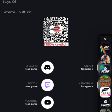
Kayıt Ol
Şifremi Unuttum
✕
DISCORD
STEAM
foxngame
foxngame
TWITCH
INSTAGRAM
foxngame
foxngame
YOUTUBE
foxngame