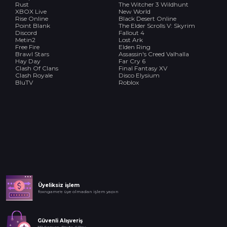
Rust
The Witcher 3 Wildhunt
XBOX Live
New World
Rise Online
Black Desert Online
Point Blank
The Elder Scrolls V: Skyrim
Discord
Fallout 4
Metin2
Lost Ark
Free Fire
Elden Ring
Brawl Stars
Assassin's Creed Valhalla
Hay Day
Far Cry 6
Clash Of Clans
Final Fantasy XV
Clash Royale
Disco Elysium
BluTV
Roblox
Üyeliksiz işlem
foxngame'e üye olmadan işlem yapın
Güvenli Alışveriş
3D Secure, Paytr, GPay