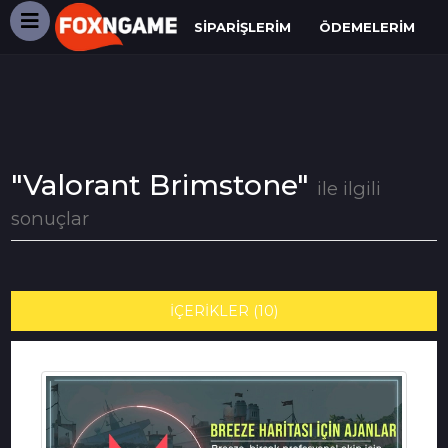
SIPARIŞLERIM
ÖDEMELERIM
"Valorant Brimstone"
ile ilgili
sonuçlar
İÇERİKLER (10)