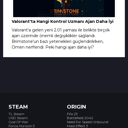
Valorant'ta Hangi Kontrol Uzmanı Ajan Daha İyi
Valorant'a gelen yeni 2.01 yaması ile birlikte birçok
ajan üzerinde önemli değişiklikler sağlandı.
Brimstone'un bazı yetenekleri güçlendirilirken,
Omen nerflendi. Peki hangi ajan daha iyi?
STEAM
ORIGIN
TL Steam
Fifa 23
USD Steam
Battlefield 2042
God Of War
Need For Speed Unbound
Forza Horizon 5
Mass Effect 3