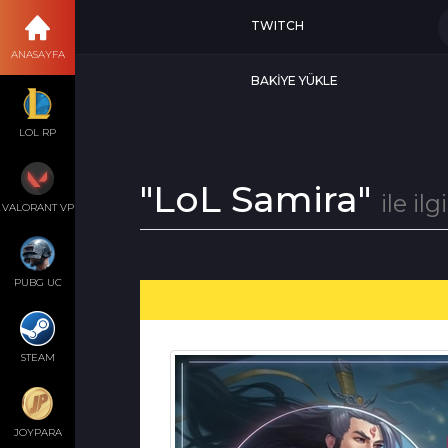
TWITCH
ANASAYFA
BAKİYE YÜKLE
LOL RP
"LoL Samira"
ile ilg
VALORANT VP
PUBG UC
STEAM
JOYPARA