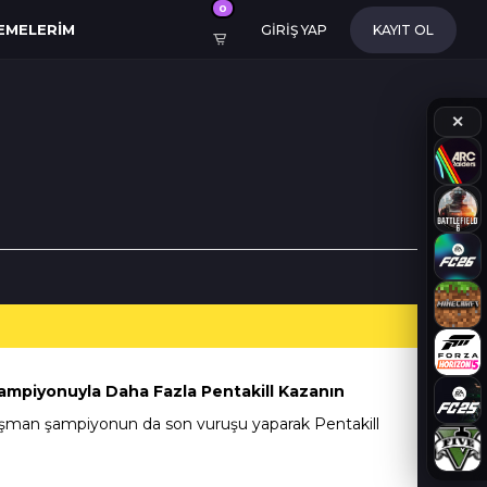
0
EMELERIM
GİRİŞ YAP
KAYIT OL
✕
ampiyonuyla Daha Fazla Pentakill Kazanın
şman şampiyonun da son vuruşu yaparak Pentakill