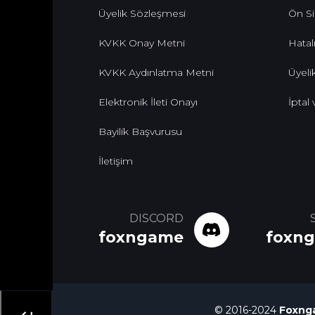
Üyelik Sözleşmesi
Ön Si
KVKK Onay Metni
Hatalı
KVKK Aydınlatma Metni
Üyelik
Elektronik İleti Onayı
İptal
Bayilik Başvurusu
İletişim
DISCORD
foxngame
foxn
© 2016-2024
Foxng