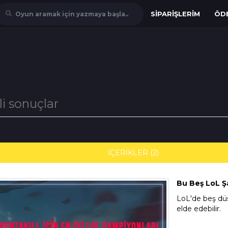
SIPARIŞLERIM
ÖD
Oyun aramak için yazmaya başla..
ili sonuçlar
İÇERİKLER (2)
Bu Beş LoL Ş
LoL'de beş dü
elde edebilir.