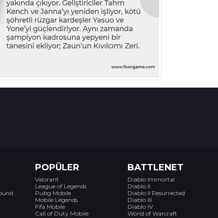
POPÜLER
BATTLENET
Valorant
Diablo Immortal
League of Legends
Diablo II
bound
Pubg Mobile
Diablo II Resurrected
Mobile Legends
Diablo III
Fifa Mobile
Diablo IV
Call of Duty Mobile
World of Warcraft