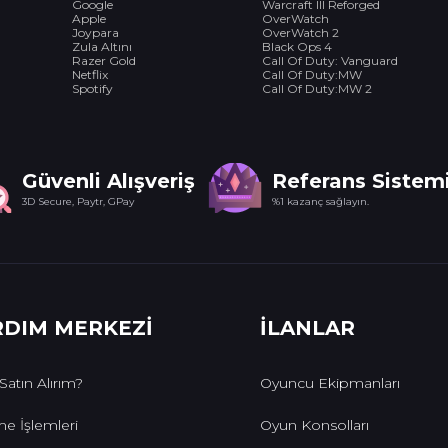
Google
Warcraft III Reforged
Apple
OverWatch
Joypara
OverWatch 2
Zula Altını
Black Ops 4
Razer Gold
Call Of Duty: Vanguard
Netflix
Call Of Duty:MW
Spotify
Call Of Duty:MW 2
Güvenli Alışveriş
Referans Sistem
3D Secure, Paytr, GPay
%1 kazanç sağlayın.
RDIM MERKEZİ
İLANLAR
 Satın Alırım?
Oyuncu Ekipmanları
e İşlemleri
Oyun Konsolları