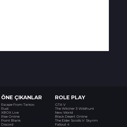
ÖNE ÇIKANLAR
ROLE PLAY
Escape From Tarkov
GTA V
Rust
The Witcher 3 Wildhunt
XBOX Live
New World
Rise Online
Black Desert Online
Point Blank
The Elder Scrolls V: Skyrim
Discord
Fallout 4