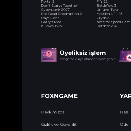
Portal 2
Fifa 22
Don't Starve Together
Battlefield 3
Cyberpunk 2077
Unravel Two
Red Dead Redemption 2
Madden NFL 23
Days Gone
Crysis 3
Garry's Mod
Need for Speed Heat
It Takes Two
Battlefield 4
Üyeliksiz işlem
foxngame'e üye olmadan işlem yapın
FOXNGAME
YA
Hakkımızda
Nasıl
Gizlilik ve Güvenlik
Ödem