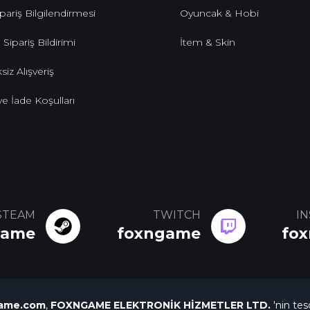
pariş Bilgilendirmesi
Oyuncak & Hobi
 Sipariş Bildirimi
İtem & Skin
siz Alışveriş
 ve İade Koşulları
STEAM
TWITCH
I
game
foxngame
fo
ame.com
,
FOXNGAME ELEKTRONİK HİZMETLER LTD.
'nin tesc