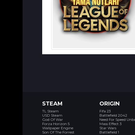
STEAM
ORIGIN
TL Steam
Fifa 23
USD Steam
Battlefield 2042
God Of War
Need For Speed Un
Forza Horizon 5
Mass Effect 3
Wallpaper Engine
Star Wars
Son Of The Forrest
Battlefield 1