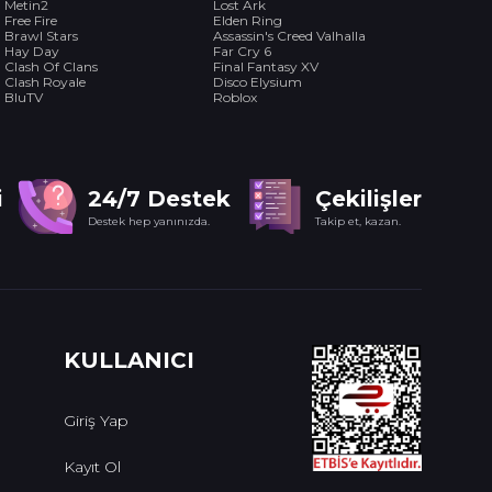
Metin2
Lost Ark
Free Fire
Elden Ring
Brawl Stars
Assassin's Creed Valhalla
Hay Day
Far Cry 6
Clash Of Clans
Final Fantasy XV
Clash Royale
Disco Elysium
BluTV
Roblox
i
24/7 Destek
Çekilişler
Destek hep yanınızda.
Takip et, kazan.
KULLANICI
Giriş Yap
Kayıt Ol