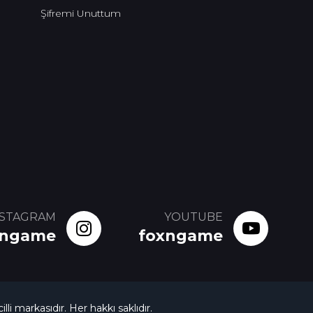
Şifremi Unuttum
NSTAGRAM
YOUTUBE
xngame
foxngame
illi markasıdır. Her hakkı saklıdır.