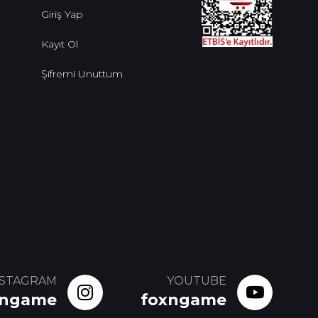
Giriş Yap
Kayıt Ol
Şifremi Unuttum
NSTAGRAM
YOUTUBE
xngame
foxngame