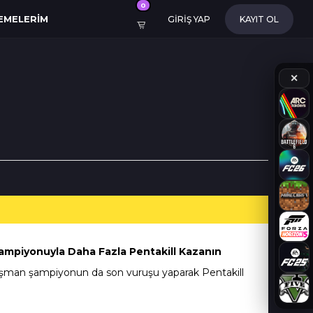
0
EMELERIM
GİRİŞ YAP
KAYIT OL
✕
ampiyonuyla Daha Fazla Pentakill Kazanın
şman şampiyonun da son vuruşu yaparak Pentakill