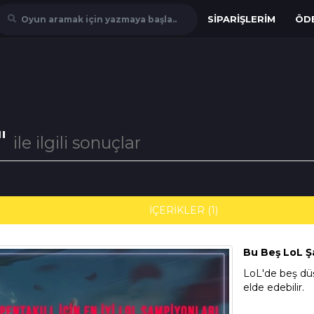
SIPARIŞLERIM
ÖD
Oyun aramak için yazmaya başla..
"
ile ilgili sonuçlar
İÇERİKLER (1)
Bu Beş LoL Ş
LoL'de beş dü
elde edebilir.