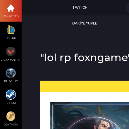
TWITCH
ANASAYFA
BAKİYE YÜKLE
LOL RP
"lol rp foxngame
VALORANT VP
PUBG UC
STEAM
JOYPARA