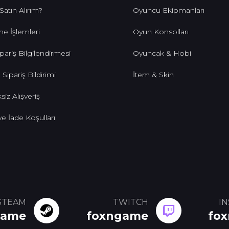
 Satın Alırım?
Oyuncu Ekipmanları
e İşlemleri
Oyun Konsolları
pariş Bilgilendirmesi
Oyuncak & Hobi
 Sipariş Bildirimi
İtem & Skin
siz Alışveriş
 ve İade Koşulları
STEAM
TWITCH
I
game
foxngame
fo