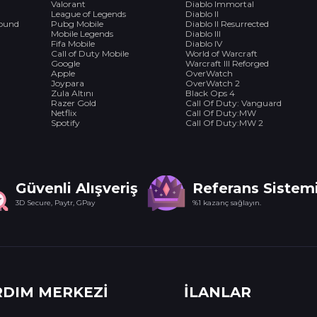
Valorant
Diablo Immortal
League of Legends
Diablo II
bound
Pubg Mobile
Diablo II Resurrected
Mobile Legends
Diablo III
Fifa Mobile
Diablo IV
Call of Duty Mobile
World of Warcraft
Google
Warcraft III Reforged
Apple
OverWatch
Joypara
OverWatch 2
Zula Altını
Black Ops 4
Razer Gold
Call Of Duty: Vanguard
Netflix
Call Of Duty:MW
Spotify
Call Of Duty:MW 2
Güvenli Alışveriş
Referans Sistem
3D Secure, Paytr, GPay
%1 kazanç sağlayın.
RDIM MERKEZİ
İLANLAR