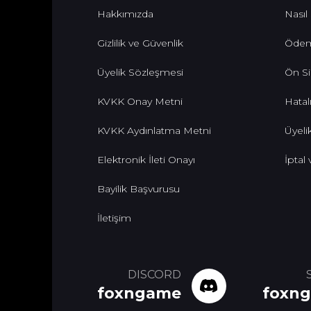
Hakkımızda
Nasıl
Gizlilik ve Güvenlik
Ödem
Üyelik Sözleşmesi
Ön Si
KVKK Onay Metni
Hatalı
KVKK Aydınlatma Metni
Üyelik
Elektronik İleti Onayı
İptal
Bayilik Başvurusu
İletişim
DISCORD
foxngame
foxn