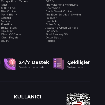
Escape From Tarkov
GTA V
Rust
The Witcher 3 Wildhunt
XBOX Live
New World
Rise Online
Black Desert Online
Point Blank
The Elder Scrolls V: Skyrim
Discord
Fallout 4
Metin2
Lost Ark
Free Fire
Elden Ring
Brawl Stars
Assassin's Creed Valhalla
Hay Day
Far Cry 6
Clash Of Clans
Final Fantasy XV
Clash Royale
Disco Elysium
BluTV
Roblox
i
24/7 Destek
Çekilişler
Destek hep yanınızda.
Takip et, kazan.
KULLANICI