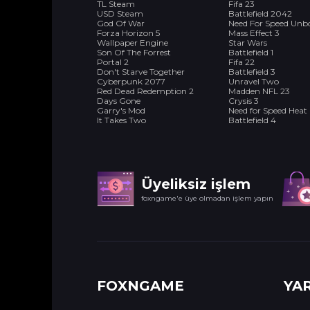
TL Steam
Fifa 23
USD Steam
Battlefield 2042
God Of War
Need For Speed Un
Forza Horizon 5
Mass Effect 3
Wallpaper Engine
Star Wars
Son Of The Forrest
Battlefield 1
Portal 2
Fifa 22
Don't Starve Together
Battlefield 3
Cyberpunk 2077
Unravel Two
Red Dead Redemption 2
Madden NFL 23
Days Gone
Crysis 3
Garry's Mod
Need for Speed Heat
It Takes Two
Battlefield 4
Üyeliksiz işlem
foxngame'e üye olmadan işlem yapın
FOXNGAME
YA