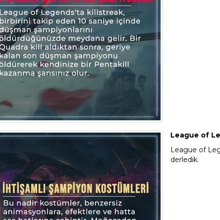
League of Le
League of Legen
derledik.