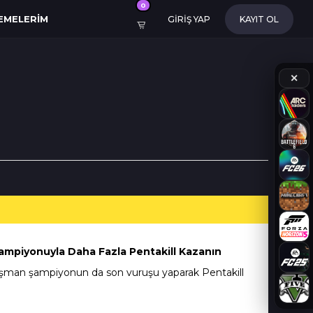
0
EMELERIM
GİRİŞ YAP
KAYIT OL
✕
ampiyonuyla Daha Fazla Pentakill Kazanın
şman şampiyonun da son vuruşu yaparak Pentakill