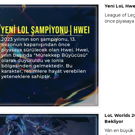
Yeni LoL Hwe
League of Leg
önce piyasaya 
LoL Worlds 20
Bekliyor
Yılın en büyük