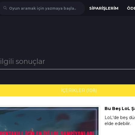
SIPARIŞLERIM
ÖD
Oyun aramak için yazmaya başla..
 ilgili sonuçlar
İÇERİKLER (108)
Bu Beş LoL Ş
LoL'de beş dü
elde edebilir.