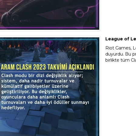
League of Le
Riot Games, L
duyurdu. Bu pr
birlikte tüm Cl