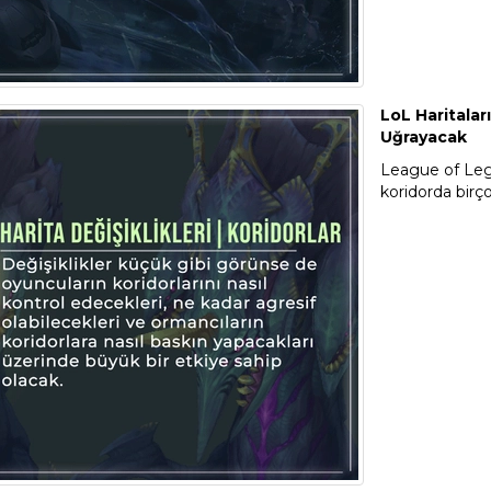
LoL Haritalar
Uğrayacak
League of Leg
koridorda birço