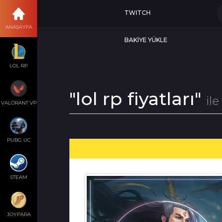
TWITCH
ANASAYFA
BAKİYE YÜKLE
LOL RP
"lol rp fiyatları"
ile
VALORANT VP
PUBG UC
STEAM
JOYPARA