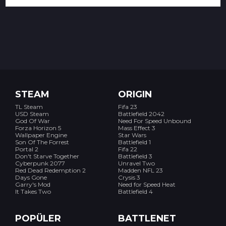
STEAM
ORIGIN
TL Steam
Fifa 23
USD Steam
Battlefield 2042
God Of War
Need For Speed Unbound
Forza Horizon 5
Mass Effect 3
Wallpaper Engine
Star Wars
Son Of The Forrest
Battlefield 1
Portal 2
Fifa 22
Don't Starve Together
Battlefield 3
Cyberpunk 2077
Unravel Two
Red Dead Redemption 2
Madden NFL 23
Days Gone
Crysis 3
Garry's Mod
Need for Speed Heat
It Takes Two
Battlefield 4
POPÜLER
BATTLENET