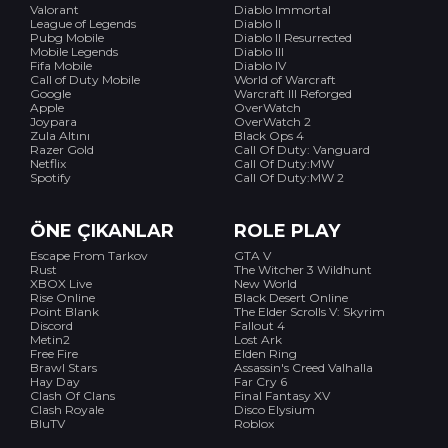
Valorant
Diablo Immortal
League of Legends
Diablo II
Pubg Mobile
Diablo II Resurrected
Mobile Legends
Diablo III
Fifa Mobile
Diablo IV
Call of Duty Mobile
World of Warcraft
Google
Warcraft III Reforged
Apple
OverWatch
Joypara
OverWatch 2
Zula Altını
Black Ops 4
Razer Gold
Call Of Duty: Vanguard
Netflix
Call Of Duty:MW
Spotify
Call Of Duty:MW 2
ÖNE ÇIKANLAR
ROLE PLAY
Escape From Tarkov
GTA V
Rust
The Witcher 3 Wildhunt
XBOX Live
New World
Rise Online
Black Desert Online
Point Blank
The Elder Scrolls V: Skyrim
Discord
Fallout 4
Metin2
Lost Ark
Free Fire
Elden Ring
Brawl Stars
Assassin's Creed Valhalla
Hay Day
Far Cry 6
Clash Of Clans
Final Fantasy XV
Clash Royale
Disco Elysium
BluTV
Roblox