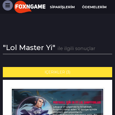
SIPARIŞLERIM
ÖDEMELERIM
"Lol Master Yi"
ile ilgili sonuçlar
İÇERİKLER (3)