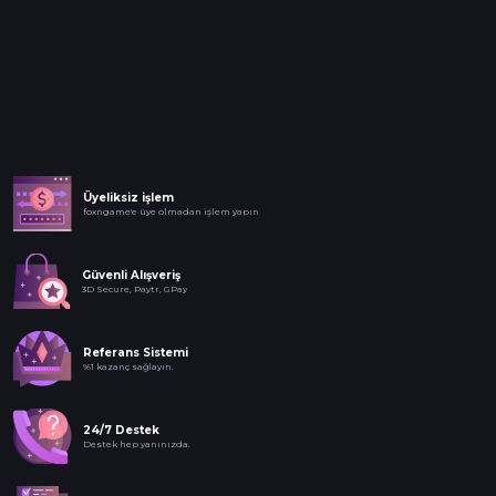
Üyeliksiz işlem
foxngame'e üye olmadan işlem yapın
Güvenli Alışveriş
3D Secure, Paytr, GPay
Referans Sistemi
%1 kazanç sağlayın.
24/7 Destek
Destek hep yanınızda.