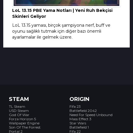
LoL 13.15 PBE Yama Notları | Yeni Ruh Bekçisi
Skinleri Geliyor
LoL 13.15 yaması, birçok şampiyona nerf, buff ve
oyunu sağlıklı tutmak için diğer bazı önemli
ayarlamalar ile gelmek üzere.
STEAM
ORIGIN
TL Steam
Fifa 23
USD Steam
Battlefield 2042
God Of War
Need For Speed Unbound
Forza Horizon 5
Mass Effect 3
Wallpaper Engine
Star Wars
Son Of The Forrest
Battlefield 1
Portal 2
Fifa 22