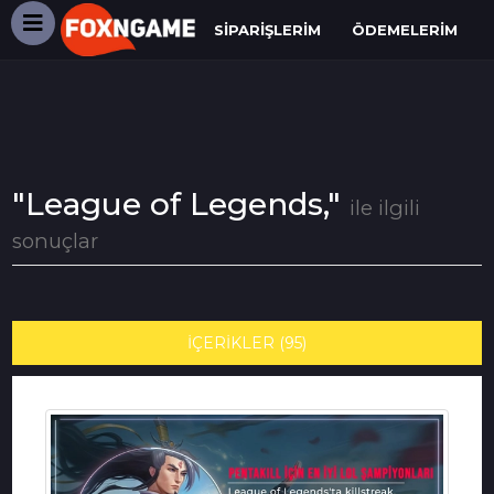
SIPARIŞLERIM
ÖDEMELERIM
"League of Legends,"
ile ilgili
sonuçlar
İÇERİKLER (95)