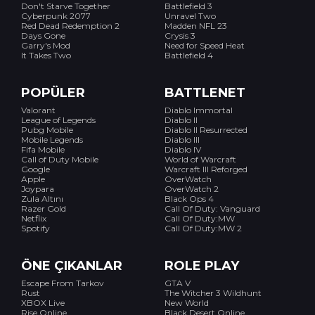
Don't Starve Together
Battlefield 3
Cyberpunk 2077
Unravel Two
Red Dead Redemption 2
Madden NFL 23
Days Gone
Crysis 3
Garry's Mod
Need for Speed Heat
It Takes Two
Battlefield 4
POPÜLER
BATTLENET
Valorant
Diablo Immortal
League of Legends
Diablo II
Pubg Mobile
Diablo II Resurrected
Mobile Legends
Diablo III
Fifa Mobile
Diablo IV
Call of Duty Mobile
World of Warcraft
Google
Warcraft III Reforged
Apple
OverWatch
Joypara
OverWatch 2
Zula Altını
Black Ops 4
Razer Gold
Call Of Duty: Vanguard
Netflix
Call Of Duty:MW
Spotify
Call Of Duty:MW 2
ÖNE ÇIKANLAR
ROLE PLAY
Escape From Tarkov
GTA V
Rust
The Witcher 3 Wildhunt
XBOX Live
New World
Rise Online
Black Desert Online