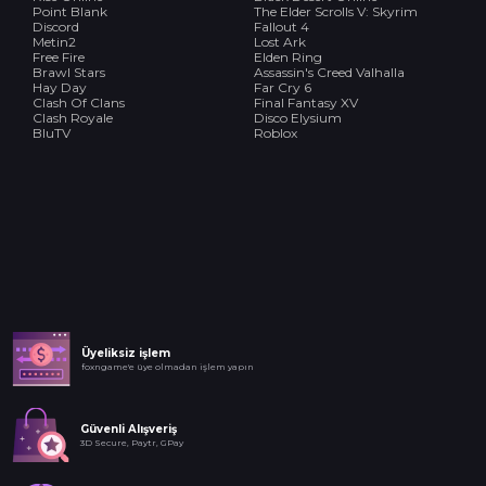
Point Blank
The Elder Scrolls V: Skyrim
Discord
Fallout 4
Metin2
Lost Ark
Free Fire
Elden Ring
Brawl Stars
Assassin's Creed Valhalla
Hay Day
Far Cry 6
Clash Of Clans
Final Fantasy XV
Clash Royale
Disco Elysium
BluTV
Roblox
Üyeliksiz işlem
foxngame'e üye olmadan işlem yapın
Güvenli Alışveriş
3D Secure, Paytr, GPay