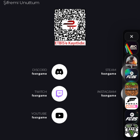
Şifremi Unuttum
✕
DISCORD
STEAM
foxngame
foxngame
TWITCH
INSTAGRAM
foxngame
foxngame
YOUTUBE
foxngame