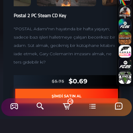
Postal 2 PC Steam CD Key
"POSTAL Adamı"nın hayatında bir hafta yaşayın;
sadece bazı işleri halletmeye çalışan beceriksiz bir
adam. Süt almak, gecikmiş bir kütüphane kitabını
iade etmek, Gary Coleman'ın imzasını almak, ne
ters gidebilir ki?
$0.69
$5.75
ŞİMDİ SATIN AL
>0