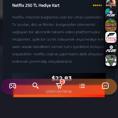
Netflix 250 TL Hediye Kart
Netflix, internet bağlantısı olan bir cihaz üzerinden
TV şovları, dizi ve filmler, belgeseller izlemenizi
sağlayan bir abonelik tabanlı video platformudur.
Müşteriler, aylık bir ücret ödeyerek veya hediye kartı
satın alarak istedikleri zaman tüm içeriklere kolayca
erişebilirler. Netflix orijinal yapımlarını akıllı cihazlara
indirerek çevrimdışı izleyebilirsiniz.
$22.83
>0
ŞİMDİ SATIN AL