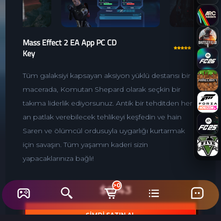
Mass Effect 2 EA App PC CD
Key
Tüm galaksiyi kapsayan aksiyon yüklü destansı bir
macerada, Komutan Shepard olarak seçkin bir
takıma liderlik ediyorsunuz. Antik bir tehditden her
an patlak verebilecek tehlikeyi keşfedin ve hain
Saren ve ölümcül ordusuyla uygarlığı kurtarmak
için savaşın. Tüm yaşamın kaderi sizin
yapacaklarınıza bağlı!
>0
$0.43
ŞİMDİ SATIN AL