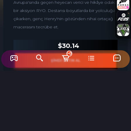
Avrupa'sında geçen heyecan verici ve hikâye odaklı
bir aksiyon RYO. Destansı boyutlarda bir yolculuğa
çıkarken, genç Henry'nin gözünden nihai ortaçağ
macerasını tecrübe et.
$30.14
>0
ŞİMDİ SATIN AL
Ürünler
Oyun Hakkında
Yorumlar
Galeri
Sistem Gereksinimleri