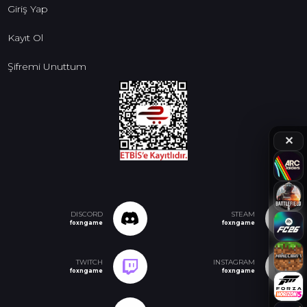
Giriş Yap
Kayıt Ol
Şifremi Unuttum
✕
DISCORD
STEAM
foxngame
foxngame
TWITCH
INSTAGRAM
foxngame
foxngame