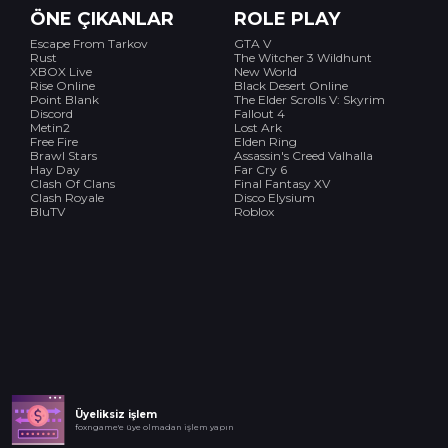
ÖNE ÇIKANLAR
ROLE PLAY
Escape From Tarkov
GTA V
Rust
The Witcher 3 Wildhunt
XBOX Live
New World
Rise Online
Black Desert Online
Point Blank
The Elder Scrolls V: Skyrim
Discord
Fallout 4
Metin2
Lost Ark
Free Fire
Elden Ring
Brawl Stars
Assassin's Creed Valhalla
Hay Day
Far Cry 6
Clash Of Clans
Final Fantasy XV
Clash Royale
Disco Elysium
BluTV
Roblox
Üyeliksiz işlem
foxngame'e üye olmadan işlem yapın