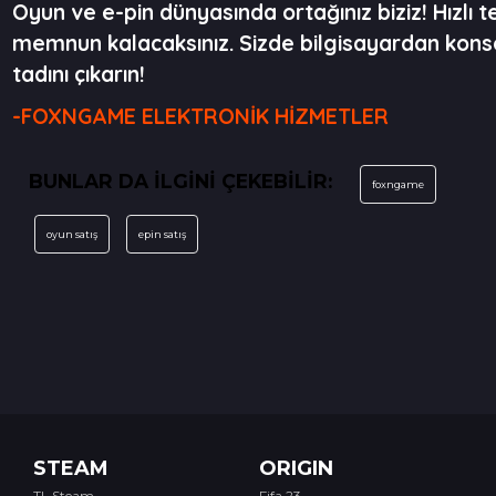
Oyun ve e-pin dünyasında ortağınız biziz! Hızl
memnun kalacaksınız. Sizde bilgisayardan konso
tadını çıkarın!
-FOXNGAME ELEKTRONİK HİZMETLER
BUNLAR DA İLGİNİ ÇEKEBİLİR:
foxngame
oyun satış
epin satış
STEAM
ORIGIN
TL Steam
Fifa 23