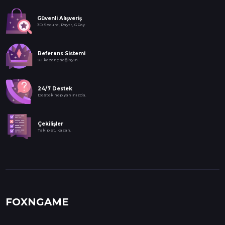
Güvenli Alışveriş
3D Secure, Paytr, GPay
Referans Sistemi
%1 kazanç sağlayın.
24/7 Destek
Destek hep yanınızda.
Çekilişler
Takip et, kazan.
FOXNGAME