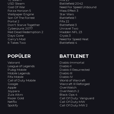
USD Steam
Battlefield 2042
God Of War
Need For Speed Unbound
Forza Horizon 5
Mass Effect 3
Wallpaper Engine
Star Wars
Son Of The Forrest
Battlefield 1
Portal 2
Fifa 22
Don't Starve Together
Battlefield 3
Cyberpunk 2077
Unravel Two
Red Dead Redemption 2
Madden NFL 23
Days Gone
Crysis 3
Garry's Mod
Need for Speed Heat
It Takes Two
Battlefield 4
POPÜLER
BATTLENET
Valorant
Diablo Immortal
League of Legends
Diablo II
Pubg Mobile
Diablo II Resurrected
Mobile Legends
Diablo III
Fifa Mobile
Diablo IV
Call of Duty Mobile
World of Warcraft
Google
Warcraft III Reforged
Apple
OverWatch
Joypara
OverWatch 2
Zula Altını
Black Ops 4
Razer Gold
Call Of Duty: Vanguard
Netflix
Call Of Duty:MW
Spotify
Call Of Duty:MW 2