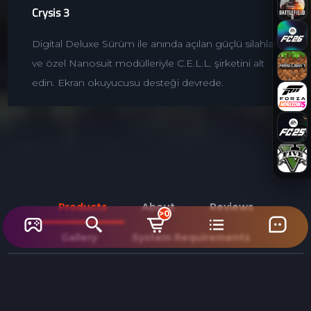
Crysis 3
Digital Deluxe Sürüm ile anında açılan güçlü silahlar
ve özel Nanosuit modülleriyle C.E.L.L. şirketini alt
edin. Ekran okuyucusu desteği devrede.
Products
About
Reviews
>0
Gallery
System Requirements