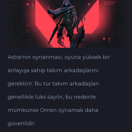
Astra'nın oynanması, oyuna yüksek bir
anlayışa sahip takım arkadaşlarını
gerektirir. Bu tür takım arkadaşları
genellikle lüks sayılır, bu nedenle
mümkünse Omen oynamak daha
güvenlidir.