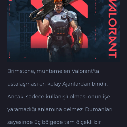
Brimstone, muhtemelen Valorant'ta
ustalaşması en kolay Ajanlardan biridir.
Ancak, sadece kullanışlı olması onun işe
yaramadığı anlamına gelmez. Dumanları
sayesinde üç bölgede tam ölçekli bir