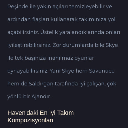
Peşinde ile yakın açıları temizleyebilir ve
ardından flaşları kullanarak takımınıza yol
açabilirsiniz. Üstelik yaralandıklarında onları
iyileştirebilirsiniz. Zor durumlarda bile Skye
ile tek başınıza inanılmaz oyunlar
oynayabilirsiniz. Yani Skye hem Savunucu
hem de Saldırgan tarafında iyi çalışan, çok
yönlü bir Ajandır.
Haven'daki En İyi Takım
Kompozisyonları