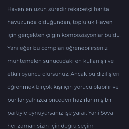
Haven en uzun süredir rekabetçi harita
havuzunda olduğundan, topluluk Haven
için gerçekten çılgın kompozisyonlar buldu.
Yani eğer bu compları öğrenebilirseniz
muhtemelen sunucudaki en kullanışlı ve
etkili oyuncu olursunuz. Ancak bu dizilişleri
öğrenmek birçok kişi için yorucu olabilir ve
bunlar yalnızca önceden hazırlanmış bir
partiyle oynuyorsanız işe yarar. Yani Sova
her zaman sizin için doğru seçim