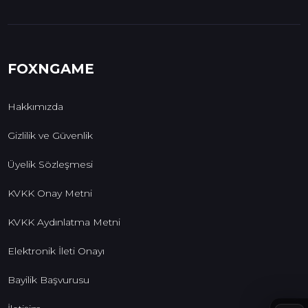
FOXNGAME
Hakkımızda
Gizlilik ve Güvenlik
Üyelik Sözleşmesi
KVKK Onay Metni
KVKK Aydınlatma Metni
Elektronik İleti Onayı
Bayilik Başvurusu