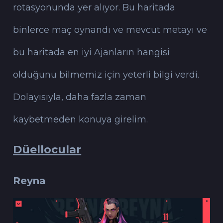
rotasyonunda yer alıyor. Bu haritada
binlerce maç oynandı ve mevcut metayı ve
bu haritada en iyi Ajanların hangisi
olduğunu bilmemiz için yeterli bilgi verdi.
Dolayısıyla, daha fazla zaman
kaybetmeden konuya girelim.
Düellocular
Reyna