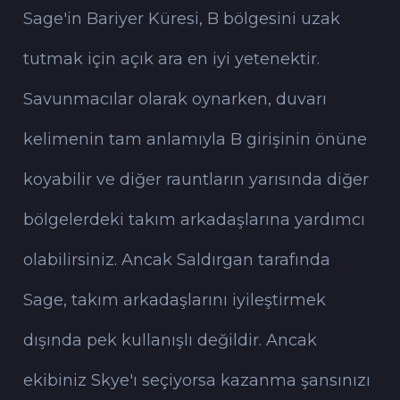
Sage'in Bariyer Küresi, B bölgesini uzak
tutmak için açık ara en iyi yetenektir.
Savunmacılar olarak oynarken, duvarı
kelimenin tam anlamıyla B girişinin önüne
koyabilir ve diğer rauntların yarısında diğer
bölgelerdeki takım arkadaşlarına yardımcı
olabilirsiniz. Ancak Saldırgan tarafında
Sage, takım arkadaşlarını iyileştirmek
dışında pek kullanışlı değildir. Ancak
ekibiniz Skye'ı seçiyorsa kazanma şansınızı