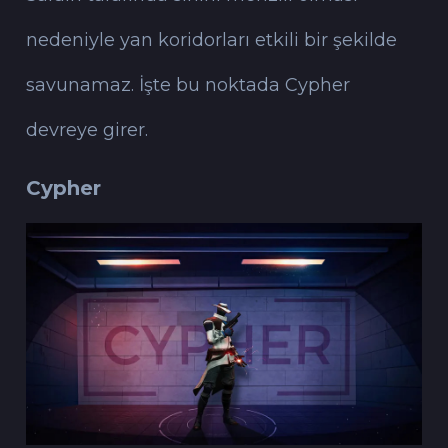
nedeniyle yan koridorları etkili bir şekilde
savunamaz. İşte bu noktada Cypher
devreye girer.
Cypher