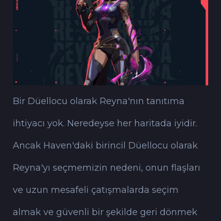
Bir Düellocu olarak Reyna'nın tanıtıma
ihtiyacı yok. Neredeyse her haritada iyidir.
Ancak Haven'daki birincil Düellocu olarak
Reyna'yı seçmemizin nedeni, onun flaşları
ve uzun mesafeli çatışmalarda seçim
almak ve güvenli bir şekilde geri dönmek