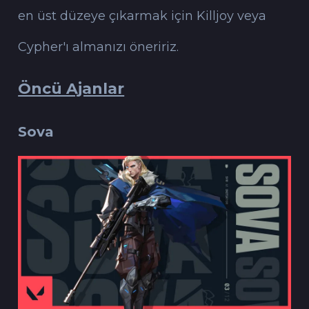
en üst düzeye çıkarmak için Killjoy veya
Cypher'ı almanızı öneririz.
Öncü Ajanlar
Sova