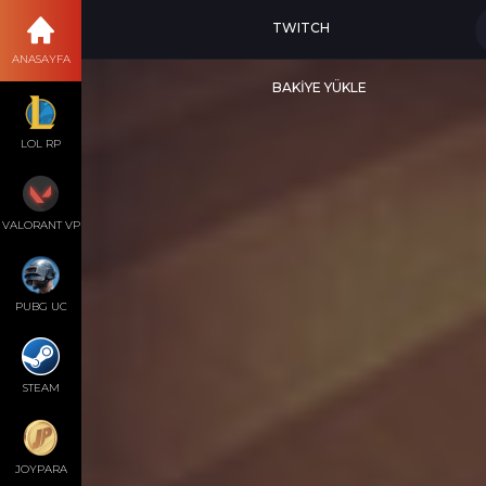
TWITCH
ANASAYFA
BAKİYE YÜKLE
LOL RP
VALORANT VP
PUBG UC
STEAM
JOYPARA