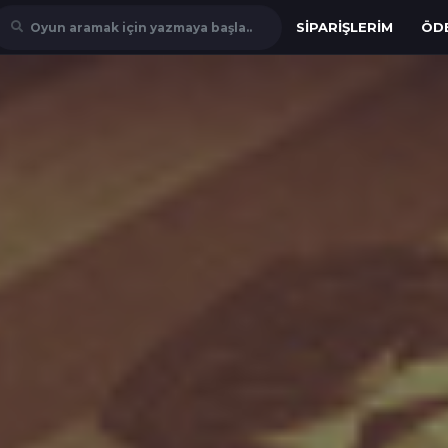
SIPARIŞLERIM
ÖD
Oyun aramak için yazmaya başla..