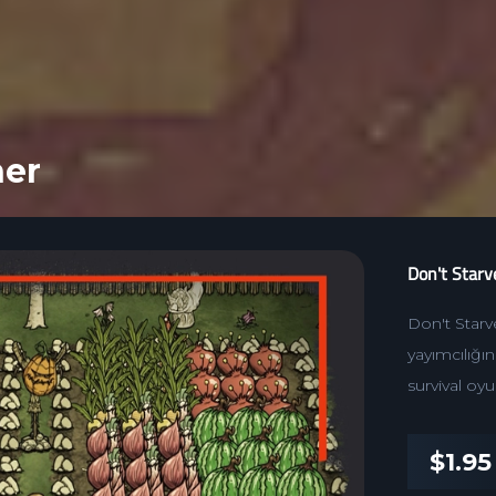
her
Don't Star
Don't Starve
yayımcılığı
survival oy
$1.95