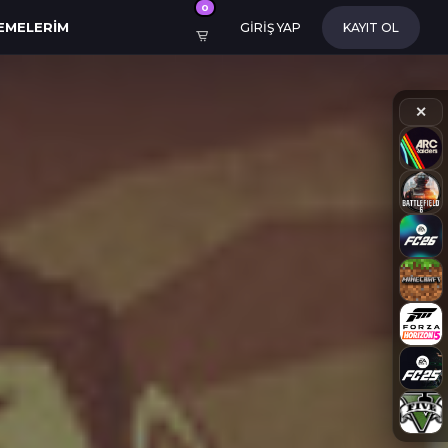
0
EMELERIM
GİRİŞ YAP
KAYIT OL
✕