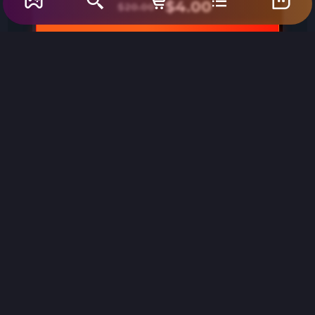
$4.00
$20.00
ŞİMDİ SATIN AL
Ürünler
Oyun Hakkında
Yorumlar
Galeri
Sistem Gereksinimleri
%80