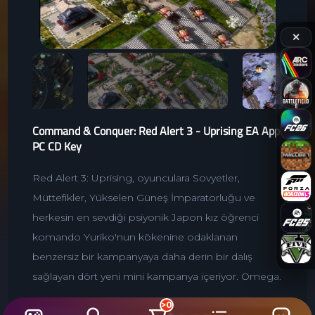
✕
Command & Conquer: Red Alert 3 - Uprising EA App
PC CD Key
Red Alert 3: Uprising, oyunculara Sovyetler,
Müttefikler, Yükselen Güneş İmparatorluğu ve
herkesin en sevdiği psiyonik Japon kız öğrenci
komando Yuriko'nun kökenine odaklanan
benzersiz bir kampanyaya daha derin bir dalış
sağlayan dört yeni mini kampanya içeriyor. Omega.
>0