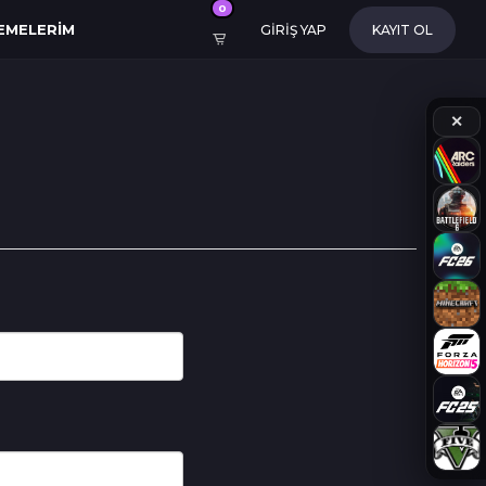
0
EMELERIM
GİRİŞ YAP
KAYIT OL
✕