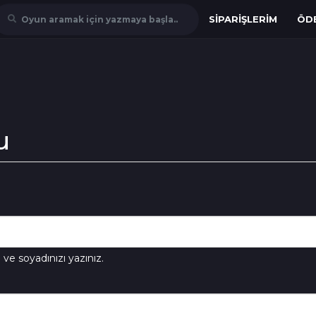
SIPARIŞLERIM
ÖD
Oyun aramak için yazmaya başla..
u
 ve soyadınızı yazınız.