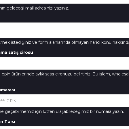
ın geleceği mail adresinizi yazınız.
etmek istediğiniz ve form alanlarında olmayan harici konu hakkında
ama satış cirosu
epin ürünlerinde aylık satış cironuzu belirtiniz. Bu işlem, wholes
marası
şime geçebilmemiz için lütfen ulaşabileceğimiz bir numara yazın.
in Türü