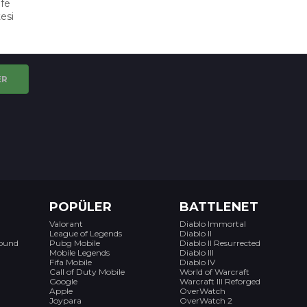
ER
POPÜLER
BATTLENET
Valorant
Diablo Immortal
League of Legends
Diablo II
bound
Pubg Mobile
Diablo II Resurrected
Mobile Legends
Diablo III
Fifa Mobile
Diablo IV
Call of Duty Mobile
World of Warcraft
Google
Warcraft III Reforged
Apple
OverWatch
Joypara
OverWatch 2