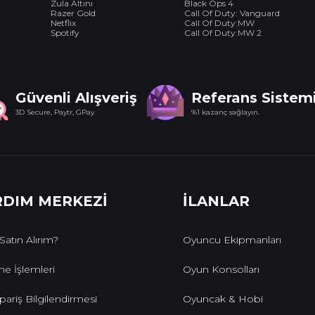
Zula Altını
Black Ops 4
Razer Gold
Call Of Duty: Vanguard
Netflix
Call Of Duty:MW
Spotify
Call Of Duty:MW 2
Güvenli Alışveriş
Referans Sistem
3D Secure, Paytr, GPay
%1 kazanç sağlayın.
RDIM MERKEZİ
İLANLAR
 Satın Alırım?
Oyuncu Ekipmanları
e İşlemleri
Oyun Konsolları
pariş Bilgilendirmesi
Oyuncak & Hobi