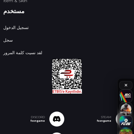
İtem & Skin
مستخدم
تسجيل الدخول
سجل
لقد نسيت كلمة المرور
✕
DISCORD
STEAM
foxngame
foxngame