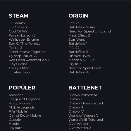
STEAM
ORIGIN
TL Steam
Fifa 23
USD Steam
Battlefield 2042
God Of War
Need For Speed Unbound
Forza Horizon 5
Mass Effect 3
Wallpaper Engine
Star Wars
Son Of The Forrest
Battlefield 1
Portal 2
Fifa 22
Don't Starve Together
Battlefield 3
Cyberpunk 2077
Unravel Two
Red Dead Redemption 2
Madden NFL 23
Days Gone
Crysis 3
Garry's Mod
Need for Speed Heat
It Takes Two
Battlefield 4
POPÜLER
BATTLENET
Valorant
Diablo Immortal
League of Legends
Diablo II
Pubg Mobile
Diablo II Resurrected
Mobile Legends
Diablo III
Fifa Mobile
Diablo IV
Call of Duty Mobile
World of Warcraft
Google
Warcraft III Reforged
Apple
OverWatch
Joypara
OverWatch 2