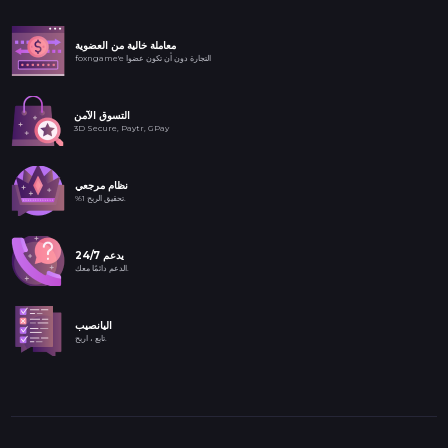
معاملة خالية من العضوية
foxngame'e التجارة دون أن تكون عضوا
التسوق الآمن
3D Secure, Paytr, GPay
نظام مرجعي
%1 تحقيق الربح.
24/7 يدعم
الدعم دائمًا معك.
اليانصيب
تابع ، اربح.