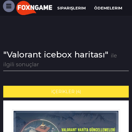
SIPARIŞLERIM
ÖDEMELERIM
"Valorant icebox haritası"
ile
ilgili sonuçlar
İÇERİKLER (4)