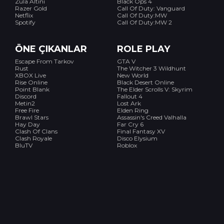
Zula Altını
Black Ops 4
Razer Gold
Call Of Duty: Vanguard
Netflix
Call Of Duty:MW
Spotify
Call Of Duty:MW 2
ÖNE ÇIKANLAR
ROLE PLAY
Escape From Tarkov
GTA V
Rust
The Witcher 3 Wildhunt
XBOX Live
New World
Rise Online
Black Desert Online
Point Blank
The Elder Scrolls V: Skyrim
Discord
Fallout 4
Metin2
Lost Ark
Free Fire
Elden Ring
Brawl Stars
Assassin's Creed Valhalla
Hay Day
Far Cry 6
Clash Of Clans
Final Fantasy XV
Clash Royale
Disco Elysium
BluTV
Roblox