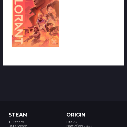
VALORANT
STEAM
ORIGIN
TL Steam
Fifa 23
USD Steam
Battlefield 2042