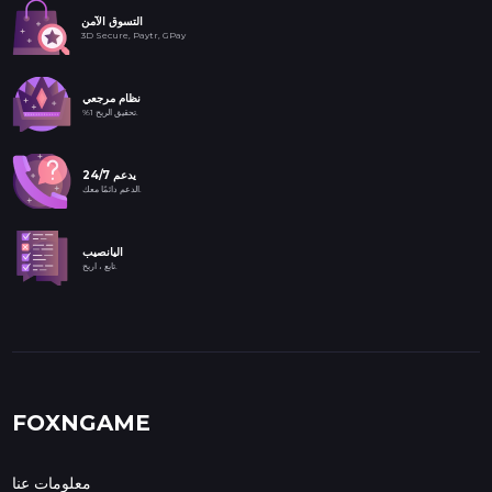
التسوق الآمن
3D Secure, Paytr, GPay
نظام مرجعي
%1 تحقيق الربح.
24/7 يدعم
الدعم دائمًا معك.
اليانصيب
تابع ، اربح.
FOXNGAME
معلومات عنا