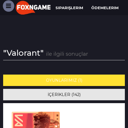
SIPARIŞLERIM
ÖDEMELERIM
"Valorant"
ile ilgili sonuçlar
OYUNLARIMIZ (1)
İÇERİKLER (142)