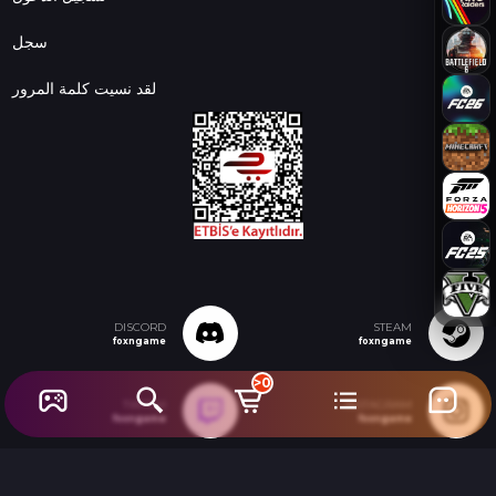
سجل
لقد نسيت كلمة المرور
DISCORD
STEAM
foxngame
foxngame
>0
TWITCH
INSTAGRAM
foxngame
foxngame
YOUTUBE
foxngame