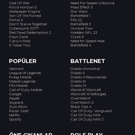
God Of War
Need For Speed Unbound
Forza Horizon 5
Mass Effect 3
Wallpaper Engine
Star Wars
Son Of The Forrest
Battlefield 1
Portal 2
Fifa 22
Don't Starve Together
Battlefield 3
Cyberpunk 2077
Unravel Two
Red Dead Redemption 2
Madden NFL 23
Days Gone
Crysis 3
Garry's Mod
Need for Speed Heat
It Takes Two
Battlefield 4
POPÜLER
BATTLENET
Valorant
Diablo Immortal
League of Legends
Diablo II
Pubg Mobile
Diablo II Resurrected
Mobile Legends
Diablo III
Fifa Mobile
Diablo IV
Call of Duty Mobile
World of Warcraft
Google
Warcraft III Reforged
Apple
OverWatch
Joypara
OverWatch 2
Zula Altını
Black Ops 4
Razer Gold
Call Of Duty: Vanguard
Netflix
Call Of Duty:MW
Spotify
Call Of Duty:MW 2