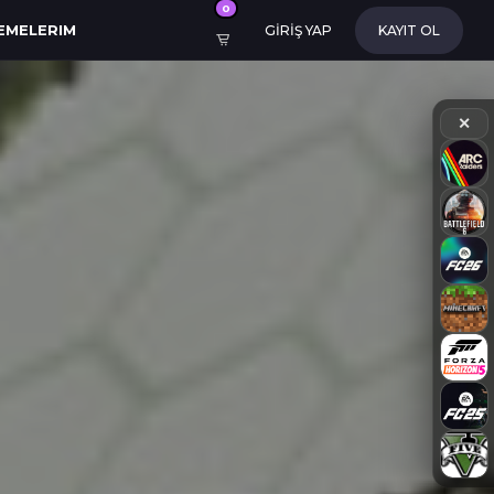
0
EMELERIM
GİRİŞ YAP
KAYIT OL
✕