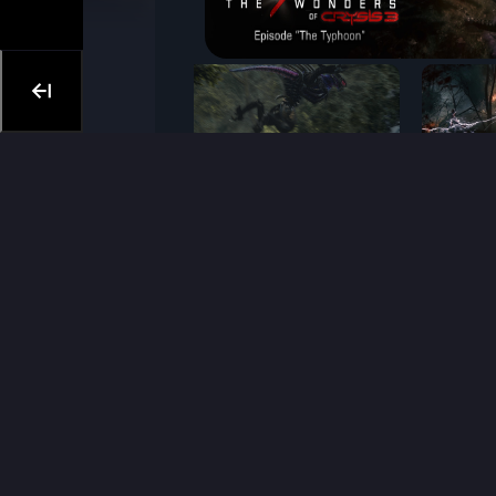
STEAM
ORIGIN
TL Steam
Fifa 23